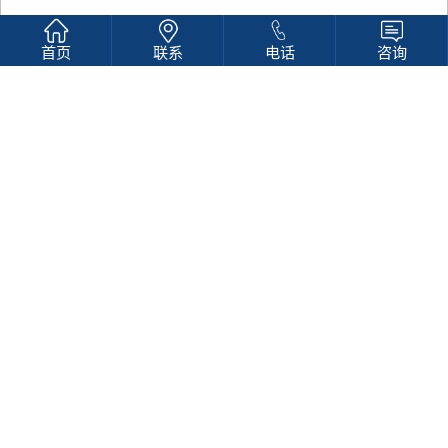
首页
联系
电话
咨询
抗挫能力--原来这叫挫败感
课程
原来这叫挫败感
名称
1.
了解因为遭遇挫折而产生的低落情绪叫做
课程
挫败感。
目标
2.
学习相关的技巧缓解挫败感，以积极的心
态应对挫折。
场景：
需活动空间。
是否必须要有辅课老师：否
教具：蒙氏胶带（可替代），乌龟玩偶
1
教具