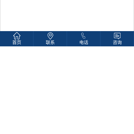
首页
联系
电话
咨询
同理心课程
儿童情商训练-课程安排：
第1节 关系就像照镜子
第2节 我们可以不一样
第3节 原来情绪有信号
第4节 识别他的情绪信号
第5节 如果我是他